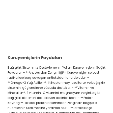
Kuruyemişlerin Faydaları
Bağışıklık Sisteminizi Desteklemenin Yolları: Kuruyemişlerin Sağlık
Faydaları - **Antioksidan Zenginliği**: Kuruyemişler, serbest
radikallere karşı savaşan antioksidanlarla doludur. -
**Omega-3 Yağ Asitleri**: İltihaplanmayı azaltarak ve bağışıklık
sistemini güçlendirerek vücudu destekler. - **Vitamin ve
Mineraller**: E vitamini, C vitamini, magnezyum ve çinko gibi
bağışıklık sistemini destekleyen besinleri içerir. - **Protein
Kaynağı**: Bitkisel protein bakımından zengindir, bağışıklık
hücrelerinin üretilmesine yardımcı olur. - **Stresle Başa
Çıkmaya Yardımcı Olabilirler**: Magnezyum ve B vitaminleri