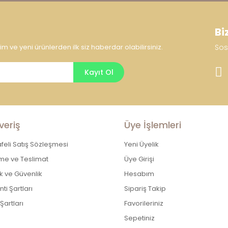
Bi
 ve yeni ürünlerden ilk siz haberdar olabilirsiniz.
Sos
Kayıt Ol
veriş
Üye İşlemleri
eli Satış Sözleşmesi
Yeni Üyelik
e ve Teslimat
Üye Girişi
lik ve Güvenlik
Hesabım
ti Şartları
Sipariş Takip
Şartları
Favorileriniz
Sepetiniz