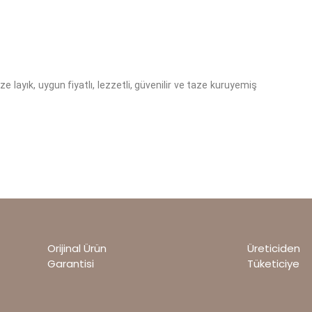
e layık, uygun fiyatlı, lezzetli, güvenilir ve taze kuruyemiş
Orijinal Ürün
Üreticiden
Garantisi
Tüketiciye