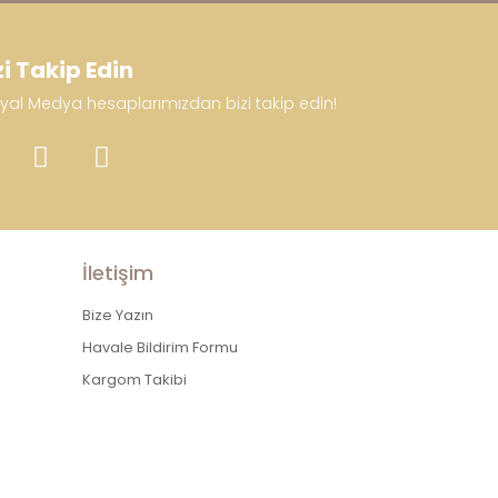
zi Takip Edin
yal Medya hesaplarımızdan bizi takip edin!
İletişim
Bize Yazın
Havale Bildirim Formu
Kargom Takibi