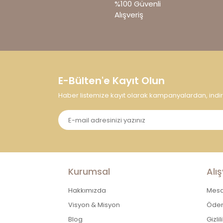
%100 Güvenli
Ürün bilgilerinde hatalar bulunuyor.
Alışveriş
Ürün fiyatı diğer sitelerden daha pahalı.
Bu ürüne benzer farklı alternatifler olmalı.
E-Bülten'e Kayıt Olun
Haber listemize kayıt olarak kampanyalardan, indirim
Kurumsal
Alış
Hakkımızda
Mesaf
Visyon & Misyon
Ödem
Blog
Gizli