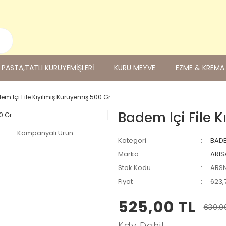
PASTA,TATLI KURUYEMİŞLERİ
KURU MEYVE
EZME & KREMA
em Içi File Kıyılmış Kuruyemiş 500 Gr
Badem Içi File 
Kampanyalı Ürün
Kategori
BAD
Marka
ARIS
Stok Kodu
ARSN
Fiyat
623,
525,00 TL
630,0
Kdv Dahil