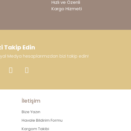
Hızlı ve Özenli
Kargo Hizmeti
zi Takip Edin
yal Medya hesaplarımızdan bizi takip edin!
İletişim
Bize Yazın
Havale Bildirim Formu
Kargom Takibi