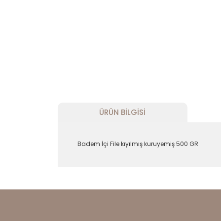
ÜRÜN BILGISI
Badem İçi File kıyılmış kuruyemiş 500 GR
Bu ürünün fiyat bilgisi, resim, ürün açıklam
Görüş ve önerileriniz için teşekkür ederiz.
Ürün resmi kalitesiz, bozuk veya görüntül
Ürün açıklamasında eksik bilgiler bulunu