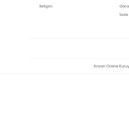
İletişim
Garan
İade 
Arısan Online Kuruye