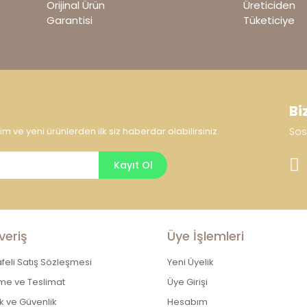
Orijinal Ürün
Üreticiden
Garantisi
Tüketiciye
Bi
 ve yeni ürünlerden ilk siz haberdar olabilirsiniz.
Sos
Gönder
Kayıt Ol
veriş
Üye İşlemleri
eli Satış Sözleşmesi
Yeni Üyelik
e ve Teslimat
Üye Girişi
lik ve Güvenlik
Hesabım