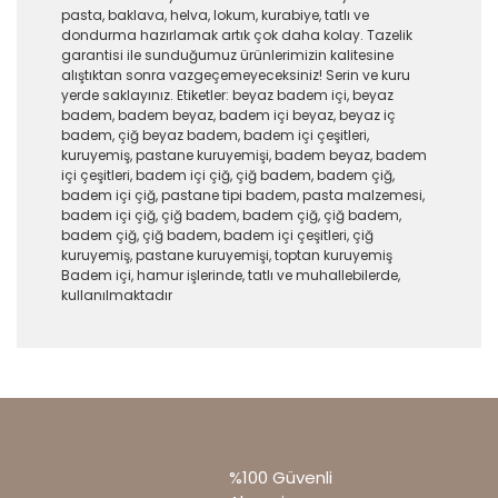
pasta, baklava, helva, lokum, kurabiye, tatlı ve
dondurma hazırlamak artık çok daha kolay. Tazelik
garantisi ile sunduğumuz ürünlerimizin kalitesine
alıştıktan sonra vazgeçemeyeceksiniz! Serin ve kuru
yerde saklayınız. Etiketler: beyaz badem içi, beyaz
badem, badem beyaz, badem içi beyaz, beyaz iç
badem, çiğ beyaz badem, badem içi çeşitleri,
kuruyemiş, pastane kuruyemişi, badem beyaz, badem
içi çeşitleri, badem içi çiğ, çiğ badem, badem çiğ,
badem içi çiğ, pastane tipi badem, pasta malzemesi,
badem içi çiğ, çiğ badem, badem çiğ, çiğ badem,
badem çiğ, çiğ badem, badem içi çeşitleri, çiğ
kuruyemiş, pastane kuruyemişi, toptan kuruyemiş
Badem içi, hamur işlerinde, tatlı ve muhallebilerde,
kullanılmaktadır
Bu ürünün fiyat bilgisi, resim, ürün
açıklamalarında ve diğer konularda yetersiz
Bu ürüne ilk yorumu siz yapın!
gördüğünüz noktaları öneri formunu kullanarak
tarafımıza iletebilirsiniz.
Görüş ve önerileriniz için teşekkür ederiz.
Yorum Yaz
%100 Güvenli
Ürün resmi kalitesiz, bozuk veya