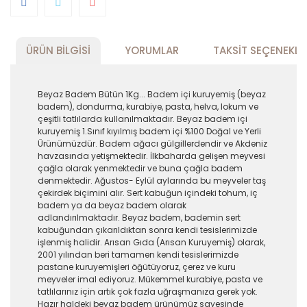
ÜRÜN BILGISI
YORUMLAR
TAKSIT SEÇENEKLE
Beyaz Badem Bütün 1Kg... Badem içi kuruyemiş (beyaz
badem), dondurma, kurabiye, pasta, helva, lokum ve
çeşitli tatlılarda kullanılmaktadır. Beyaz badem içi
kuruyemiş 1.Sınıf kıyılmış badem içi %100 Doğal ve Yerli
Ürünümüzdür. Badem ağacı gülgillerdendir ve Akdeniz
havzasında yetişmektedir. İlkbaharda gelişen meyvesi
çağla olarak yenmektedir ve buna çağla badem
denmektedir. Ağustos- Eylül aylarında bu meyveler taş
çekirdek biçimini alır. Sert kabuğun içindeki tohum, iç
badem ya da beyaz badem olarak
adlandırılmaktadır. Beyaz badem, bademin sert
kabuğundan çıkarıldıktan sonra kendi tesislerimizde
işlenmiş halidir. Arısan Gıda (Arısan Kuruyemiş) olarak,
2001 yılından beri tamamen kendi tesislerimizde
pastane kuruyemişleri öğütüyoruz, çerez ve kuru
meyveler imal ediyoruz. Mükemmel kurabiye, pasta ve
tatlılarınız için artık çok fazla uğraşmanıza gerek yok.
Hazır haldeki beyaz badem ürünümüz sayesinde