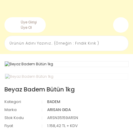
Üye Girişi
Üye Ol
Beyaz Badem Bütün 1kg
Kategori
BADEM
Marka
ARISAN GIDA
Stok Kodu
ARSN35159ARSN
Fiyat
1.158,42 TL + KDV