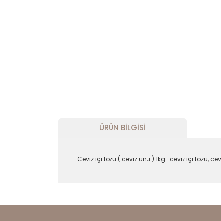
ÜRÜN BILGISI
Ceviz içi tozu ( ceviz unu ) 1kg… ceviz içi tozu, 
Bu ürünün fiyat bilgisi, resim, ürün açıklam
Görüş ve önerileriniz için teşekkür ederiz.
Ürün resmi kalitesiz, bozuk veya görüntül