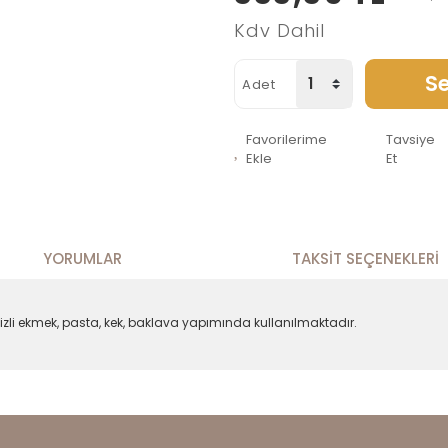
Kdv Dahil
Se
Adet
Favorilerime
Tavsiye
Ekle
Et
YORUMLAR
TAKSIT SEÇENEKLERI
cevizli ekmek, pasta, kek, baklava yapımında kullanılmaktadır.
alarında ve diğer konularda yetersiz gördüğünüz noktaları öneri formunu
Bu ürüne ilk yorumu siz yapın!
enemiyor.