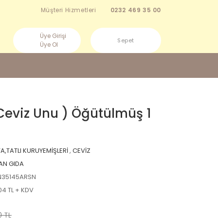
Müşteri Hizmetleri
0232 469 35 00
Üye Girişi
Sepet
Üye Ol
 Ceviz Unu ) Öğütülmüş 1
A,TATLI KURUYEMİŞLERİ
,
CEVİZ
AN GIDA
N35145ARSN
04 TL + KDV
0 TL