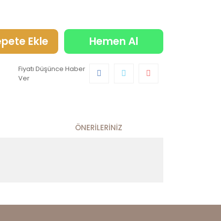
pete Ekle
Hemen Al
Fiyatı Düşünce Haber
Ver
ÖNERILERINIZ
 kullanarak tarafımıza iletebilirsiniz.