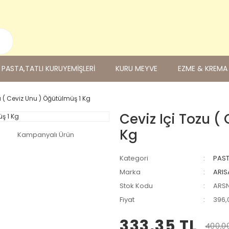
PASTA,TATLI KURUYEMİŞLERİ
KURU MEYVE
EZME & KREMA
u ( Ceviz Unu ) Öğütülmüş 1 Kg
Ceviz Içi Tozu (
Kg
Kampanyalı Ürün
Kategori
PAST
Marka
ARIS
Stok Kodu
ARS
Fiyat
396,
333,35 TL
400,0