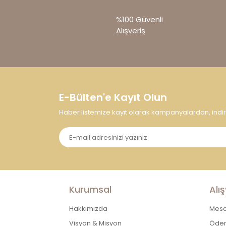
Ürün açıklamasında eksik bilgiler bulunu
%100 Güvenli
Ürün bilgilerinde hatalar bulunuyor.
Alışveriş
Ürün fiyatı diğer sitelerden daha pahalı.
Bu ürüne benzer farklı alternatifler olmalı.
E-Bülten'e Kayıt Olun
Haber listemize kayıt olarak kampanyalardan, indirim
Kurumsal
Alış
Hakkımızda
Mesaf
Visyon & Misyon
Ödem