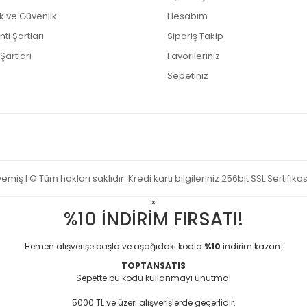
lik ve Güvenlik
Hesabım
ti Şartları
Sipariş Takip
Şartları
Favorileriniz
Sepetiniz
miş I © Tüm hakları saklıdır. Kredi kartı bilgileriniz 256bit SSL Sertifika
×
%10 İNDİRİM FIRSATI!
Hemen alışverişe başla ve aşağıdaki kodla
%10
indirim kazan:
TOPTANSATIS
Sepette bu kodu kullanmayı unutma!
5000 TL ve üzeri alışverişlerde geçerlidir.