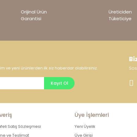
Yorum Yaz
yor.
Orijinal Ürün
Üreticiden
Garantisi
Tüketiciye
Bi
 ve yeni ürünlerden ilk siz haberdar olabilirsiniz.
Sos
Gönder
Kayıt Ol
veriş
Üye İşlemleri
eli Satış Sözleşmesi
Yeni Üyelik
e ve Teslimat
Üye Girişi