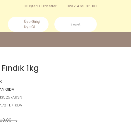
Müşteri Hizmetleri
0232 469 35 00
Üye Girişi
Sepet
Üye Ol
Fındık 1kg
IK
AN GIDA
N35257ARSN
7,72 TL + KDV
50,00 TL