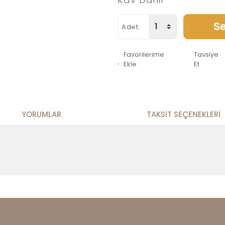
Se
Adet
Favorilerime
Tavsiye
Ekle
Et
YORUMLAR
TAKSIT SEÇENEKLERI
alarında ve diğer konularda yetersiz gördüğünüz noktaları öneri formunu
Bu ürüne ilk yorumu siz yapın!
enemiyor.
Yorum Yaz