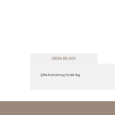
ÜRÜN BILGISI
Çifte Kavrulmuş Fındık 1kg
Bu ürünün fiyat bilgisi, resim, ürün açıklam
Görüş ve önerileriniz için teşekkür ederiz.
Ürün resmi kalitesiz, bozuk veya görüntül