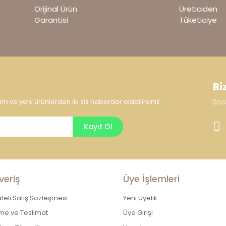
yor.
Orijinal Ürün
Üreticiden
Garantisi
Tüketiciye
Bi
 ve yeni ürünlerden ilk siz haberdar olabilirsiniz.
Sos
Gönder
Kayıt Ol
veriş
Üye İşlemleri
eli Satış Sözleşmesi
Yeni Üyelik
e ve Teslimat
Üye Girişi