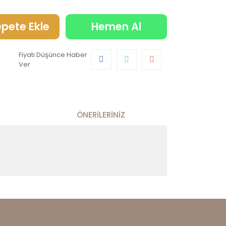
pete Ekle
Hemen Al
Fiyatı Düşünce Haber
Ver
ÖNERILERINIZ
 kullanarak tarafımıza iletebilirsiniz.