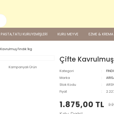
PASTA,TATLI KURUYEMİŞLERİ
KURU MEYVE
EZME & KREMA
e Kavrulmuş Fındık 1kg
Çifte Kavrulmuş 
Kampanyalı Ürün
Kategori
FIND
Marka
ARIS
Stok Kodu
ARS
Fiyat
2.22
1.875,00 TL
2.2
Kdv Dahil