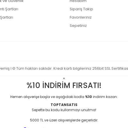
lik ve Güvenlik
Hesabım
ti Şartları
Sipariş Takip
Şartları
Favorileriniz
Sepetiniz
miş I © Tüm hakları saklıdır. Kredi kartı bilgileriniz 256bit SSL Sertifika
×
%10 İNDİRİM FIRSATI!
Hemen alışverişe başla ve aşağıdaki kodla
%10
indirim kazan:
TOPTANSATIS
Sepette bu kodu kullanmayı unutma!
5000 TL ve üzeri alışverişlerde geçerlidir.