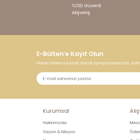
Ürün açıklamasında eksik bilgiler bulunu
%100 Güvenli
Ürün bilgilerinde hatalar bulunuyor.
Alışveriş
Ürün fiyatı diğer sitelerden daha pahalı.
Bu ürüne benzer farklı alternatifler olmalı.
E-Bülten'e Kayıt Olun
Haber listemize kayıt olarak kampanyalardan, indirim
Kurumsal
Alış
Hakkımızda
Mesaf
Visyon & Misyon
Ödem