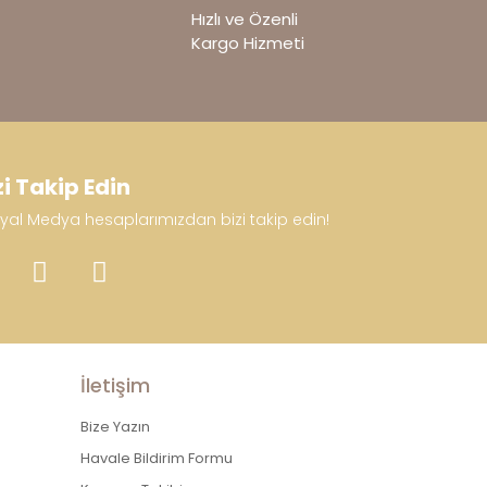
Hızlı ve Özenli
Kargo Hizmeti
zi Takip Edin
yal Medya hesaplarımızdan bizi takip edin!
İletişim
Bize Yazın
Havale Bildirim Formu