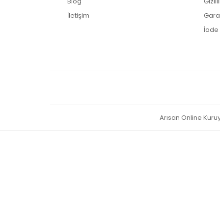
Blog
Gizli
İletişim
Garan
İade 
Arısan Online Kuruye