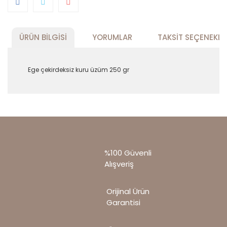
ÜRÜN BILGISI
YORUMLAR
TAKSIT SEÇENEKLE
Ege çekirdeksiz kuru üzüm 250 gr
Bu ürünün fiyat bilgisi, resim, ürün
açıklamalarında ve diğer konularda yetersiz
Bu ürüne ilk yorumu siz yapın!
gördüğünüz noktaları öneri formunu kullanarak
tarafımıza iletebilirsiniz.
Görüş ve önerileriniz için teşekkür ederiz.
Yorum Yaz
%100 Güvenli
Ürün resmi kalitesiz, bozuk veya
Alışveriş
görüntülenemiyor.
Ürün açıklamasında eksik bilgiler bulunuyor.
Orijinal Ürün
Ürün bilgilerinde hatalar bulunuyor.
Garantisi
Ürün fiyatı diğer sitelerden daha pahalı.
Bu ürüne benzer farklı alternatifler olmalı.