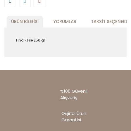
ÜRÜN BILGISI
YORUMLAR
TAKSIT SEÇENEKLE
Fındık File 250 gr
Bu ürünün fiyat bilgisi, resim, ürün
açıklamalarında ve diğer konularda yetersiz
Bu ürüne ilk yorumu siz yapın!
gördüğünüz noktaları öneri formunu kullanarak
tarafımıza iletebilirsiniz.
Görüş ve önerileriniz için teşekkür ederiz.
Yorum Yaz
%100 Güvenli
Ürün resmi kalitesiz, bozuk veya
Alışveriş
görüntülenemiyor.
Ürün açıklamasında eksik bilgiler bulunuyor.
Orijinal Ürün
Ürün bilgilerinde hatalar bulunuyor.
Garantisi
Ürün fiyatı diğer sitelerden daha pahalı.