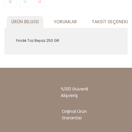
ÜRÜN BILGISI
YORUMLAR
TAKSIT SEÇENEKLE
Fındık Toz Beyaz 250 GR
Bu ürünün fiyat bilgisi, resim, ürün
açıklamalarında ve diğer konularda yetersiz
Bu ürüne ilk yorumu siz yapın!
gördüğünüz noktaları öneri formunu kullanarak
tarafımıza iletebilirsiniz.
Görüş ve önerileriniz için teşekkür ederiz.
Yorum Yaz
%100 Güvenli
Ürün resmi kalitesiz, bozuk veya
Alışveriş
görüntülenemiyor.
Ürün açıklamasında eksik bilgiler bulunuyor.
Orijinal Ürün
Ürün bilgilerinde hatalar bulunuyor.
Garantisi
Ürün fiyatı diğer sitelerden daha pahalı.
Bu ürüne benzer farklı alternatifler olmalı.